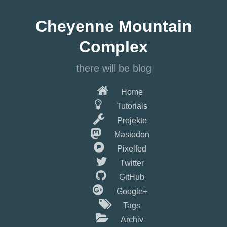
Springe
zum
Cheyenne Mountain
Hauptinhalt
Complex
there will be blog
Home
Tutorials
Projekte
Mastodon
Pixelfed
Twitter
GitHub
Google+
Tags
Archiv