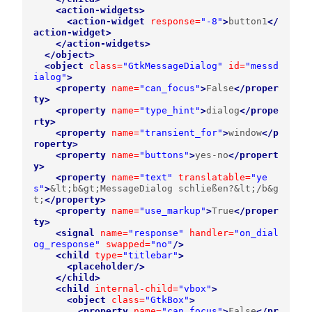
<action-widgets>
<action-widget
response=
"-8"
>
button1
</
action-widget>
</action-widgets>
</object>
<object
class=
"GtkMessageDialog"
id=
"messd
ialog"
>
<property
name=
"can_focus"
>
False
</proper
ty>
<property
name=
"type_hint"
>
dialog
</prope
rty>
<property
name=
"transient_for"
>
window
</p
roperty>
<property
name=
"buttons"
>
yes-no
</propert
y>
<property
name=
"text"
translatable=
"ye
s"
>
&lt;
b
&gt;
MessageDialog schließen?
&lt;
/b
&g
t;
</property>
<property
name=
"use_markup"
>
True
</proper
ty>
<signal
name=
"response"
handler=
"on_dial
og_response"
swapped=
"no"
/>
<child
type=
"titlebar"
>
<placeholder/>
</child>
<child
internal-child=
"vbox"
>
<object
class=
"GtkBox"
>
<property
name=
"can_focus"
>
False
</pr