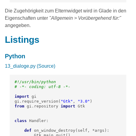
Die Zugehörigkeit zum Elternwidget wird in Glade in den
Eigenschaften unter
"Allgemein > Vorübergehend für:"
angegeben.
Listings
Python
13_dialoge.py
(Source)
#!/usr/bin/python
# -*- coding: utf-8 -*-
import
gi
gi
.
require_version
(
"Gtk"
,
"3.0"
)
from
gi.repository
import
Gtk
class
Handler
:
def
on_window_destroy
(
self
,
*
args
):
Gtk
.
main_quit
()