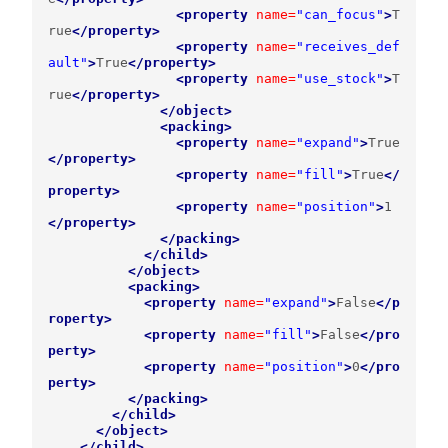
<property
name=
"can_focus"
>
T
rue
</property>
<property
name=
"receives_def
ault"
>
True
</property>
<property
name=
"use_stock"
>
T
rue
</property>
</object>
<packing>
<property
name=
"expand"
>
True
</property>
<property
name=
"fill"
>
True
</
property>
<property
name=
"position"
>
1
</property>
</packing>
</child>
</object>
<packing>
<property
name=
"expand"
>
False
</p
roperty>
<property
name=
"fill"
>
False
</pro
perty>
<property
name=
"position"
>
0
</pro
perty>
</packing>
</child>
</object>
</child>