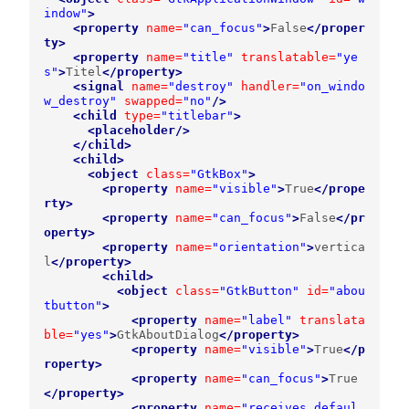
indow"
>
<property
name=
"can_focus"
>
False
</proper
ty>
<property
name=
"title"
translatable=
"ye
s"
>
Titel
</property>
<signal
name=
"destroy"
handler=
"on_windo
w_destroy"
swapped=
"no"
/>
<child
type=
"titlebar"
>
<placeholder/>
</child>
<child>
<object
class=
"GtkBox"
>
<property
name=
"visible"
>
True
</prope
rty>
<property
name=
"can_focus"
>
False
</pr
operty>
<property
name=
"orientation"
>
vertica
l
</property>
<child>
<object
class=
"GtkButton"
id=
"abou
tbutton"
>
<property
name=
"label"
translata
ble=
"yes"
>
GtkAboutDialog
</property>
<property
name=
"visible"
>
True
</p
roperty>
<property
name=
"can_focus"
>
True
</property>
<property
name=
"receives_defaul