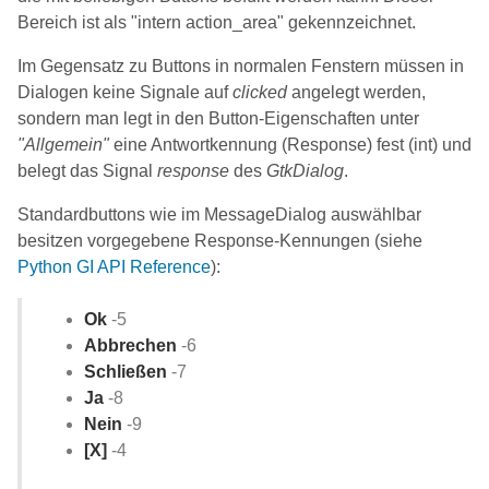
Bereich ist als "intern action_area" gekennzeichnet.
Im Gegensatz zu Buttons in normalen Fenstern müssen in
Dialogen keine Signale auf
clicked
angelegt werden,
sondern man legt in den Button-Eigenschaften unter
"Allgemein"
eine Antwortkennung (Response) fest (int) und
belegt das Signal
response
des
GtkDialog
.
Standardbuttons wie im MessageDialog auswählbar
besitzen vorgegebene Response-Kennungen (siehe
Python GI API Reference
):
Ok
-5
Abbrechen
-6
Schließen
-7
Ja
-8
Nein
-9
[X]
-4