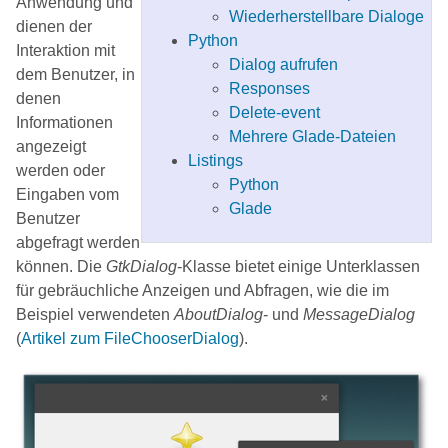
Anwendung und
Wiederherstellbare Dialoge
dienen der
Python
Interaktion mit
Dialog aufrufen
dem Benutzer, in
Responses
denen
Delete-event
Informationen
Mehrere Glade-Dateien
angezeigt
Listings
werden oder
Python
Eingaben vom
Glade
Benutzer
abgefragt werden
können. Die
GtkDialog
-Klasse bietet einige Unterklassen
für gebräuchliche Anzeigen und Abfragen, wie die im
Beispiel verwendeten
AboutDialog
- und
MessageDialog
(
Artikel zum FileChooserDialog
).