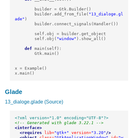
builder
=
Gtk
.
Builder
()
builder
.
add_from_file
(
"13_dialoge.gl
ade"
)
builder
.
connect_signals
(
Handler
())
self
.
obj
=
builder
.
get_object
self
.
obj
(
"window"
)
.
show_all
()
def
main
(
self
):
Gtk
.
main
()
x
=
Example
()
x
.
main
()
Glade
13_dialoge.glade
(Source)
<?xml version="1.0" encoding="UTF-8"?>
<!-- Generated with glade 3.22.1 -->
<interface>
<requires
lib=
"gtk+"
version=
"3.20"
/>
<object
class=
"GtkApplicationWindow"
id=
"w