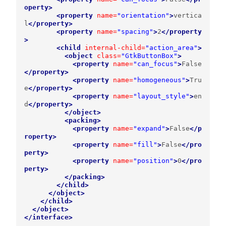
operty>
<property
name=
"orientation"
>
vertica
l
</property>
<property
name=
"spacing"
>
2
</property
>
<child
internal-child=
"action_area"
>
<object
class=
"GtkButtonBox"
>
<property
name=
"can_focus"
>
False
</property>
<property
name=
"homogeneous"
>
Tru
e
</property>
<property
name=
"layout_style"
>
en
d
</property>
</object>
<packing>
<property
name=
"expand"
>
False
</p
roperty>
<property
name=
"fill"
>
False
</pro
perty>
<property
name=
"position"
>
0
</pro
perty>
</packing>
</child>
</object>
</child>
</object>
</interface>