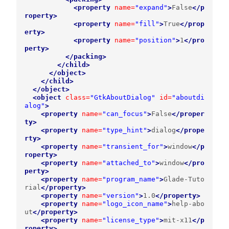
<property
name=
"expand"
>
False
</p
roperty>
<property
name=
"fill"
>
True
</prop
erty>
<property
name=
"position"
>
1
</pro
perty>
</packing>
</child>
</object>
</child>
</object>
<object
class=
"GtkAboutDialog"
id=
"aboutdi
alog"
>
<property
name=
"can_focus"
>
False
</proper
ty>
<property
name=
"type_hint"
>
dialog
</prope
rty>
<property
name=
"transient_for"
>
window
</p
roperty>
<property
name=
"attached_to"
>
window
</pro
perty>
<property
name=
"program_name"
>
Glade-Tuto
rial
</property>
<property
name=
"version"
>
1.0
</property>
<property
name=
"logo_icon_name"
>
help-abo
ut
</property>
<property
name=
"license_type"
>
mit-x11
</p
roperty>