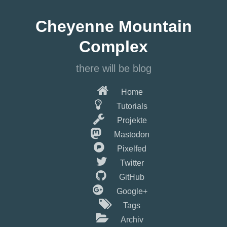
Springe
zum
Cheyenne Mountain
Hauptinhalt
Complex
there will be blog
Home
Tutorials
Projekte
Mastodon
Pixelfed
Twitter
GitHub
Google+
Tags
Archiv