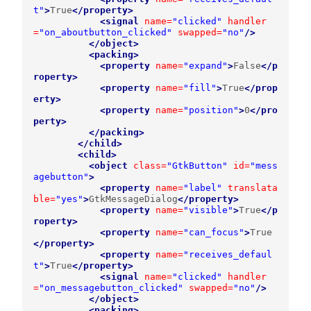
t"
>
True
</property>
<signal
name=
"clicked"
handler
=
"on_aboutbutton_clicked"
swapped=
"no"
/>
</object>
<packing>
<property
name=
"expand"
>
False
</p
roperty>
<property
name=
"fill"
>
True
</prop
erty>
<property
name=
"position"
>
0
</pro
perty>
</packing>
</child>
<child>
<object
class=
"GtkButton"
id=
"mess
agebutton"
>
<property
name=
"label"
translata
ble=
"yes"
>
GtkMessageDialog
</property>
<property
name=
"visible"
>
True
</p
roperty>
<property
name=
"can_focus"
>
True
</property>
<property
name=
"receives_defaul
t"
>
True
</property>
<signal
name=
"clicked"
handler
=
"on_messagebutton_clicked"
swapped=
"no"
/>
</object>
<packing>