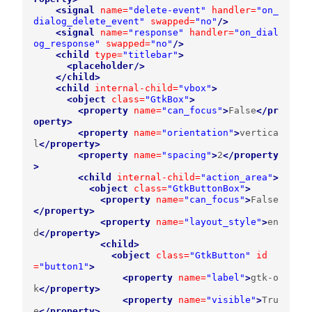
<signal
name=
"delete-event"
handler=
"on_
dialog_delete_event"
swapped=
"no"
/>
<signal
name=
"response"
handler=
"on_dial
og_response"
swapped=
"no"
/>
<child
type=
"titlebar"
>
<placeholder/>
</child>
<child
internal-child=
"vbox"
>
<object
class=
"GtkBox"
>
<property
name=
"can_focus"
>
False
</pr
operty>
<property
name=
"orientation"
>
vertica
l
</property>
<property
name=
"spacing"
>
2
</property
>
<child
internal-child=
"action_area"
>
<object
class=
"GtkButtonBox"
>
<property
name=
"can_focus"
>
False
</property>
<property
name=
"layout_style"
>
en
d
</property>
<child>
<object
class=
"GtkButton"
id
=
"button1"
>
<property
name=
"label"
>
gtk-o
k
</property>
<property
name=
"visible"
>
Tru
e
</property>