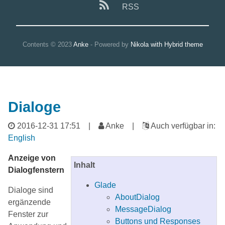
RSS
Contents © 2023
Anke
- Powered by
Nikola with Hybrid theme
Dialoge
2016-12-31 17:51
|
Anke |
Auch verfügbar in:
English
Anzeige von
Inhalt
Dialogfenstern
Glade
Dialoge sind
AboutDialog
ergänzende
MessageDialog
Fenster zur
Buttons und Responses