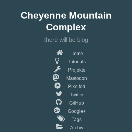
Springe
zum
Cheyenne Mountain
Hauptinhalt
Complex
there will be blog
Home
Tutorials
Projekte
Mastodon
Pixelfed
Twitter
GitHub
Google+
Tags
Archiv